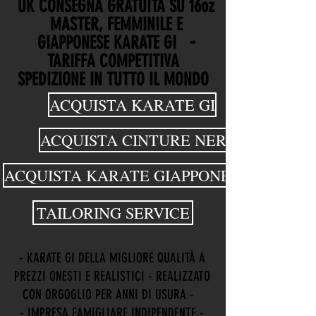
UK CONSEGNA GRATUITA SU 16oz
MASTER, FEMMINILE E
-
GIAPPONESE KARATE GI
TARIFFA COMPETITIVA
SPEDIZIONE IN TUTTO IL MONDO
ACQUISTA KARATE GI
ACQUISTA CINTURE NERE
ACQUISTA KARATE GIAPPONESE GI
TAILORING SERVICE
- KARATE GI DELLA MIGLIORE QUALITÀ A
PREZZI ONESTI E REALISTICI - REALIZZATO
CON ORGOGLIO PER ANNI DI USURA -
- IMPRESA FAMIGLIARE INDIPENDENTE -